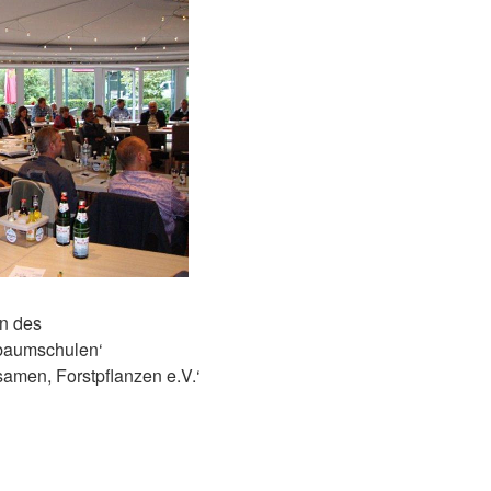
on des
tbaumschulen‘
amen, Forstpflanzen e.V.‘